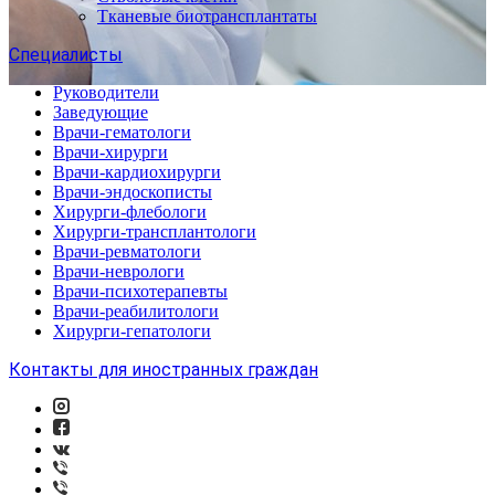
Тканевые биотрансплантаты
Специалисты
Руководители
Заведующие
Врачи-гематологи
Врачи-хирурги
Врачи-кардиохирурги
Врачи-эндоскописты
Хирурги-флебологи
Хирурги-трансплантологи
Врачи-ревматологи
Врачи-неврологи
Врачи-психотерапевты
Врачи-реабилитологи
Хирурги-гепатологи
Контакты для иностранных граждан