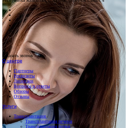
Республика Казахстан, г. Актобе, переулок Самал, 4
Заказать звонок
О центре
Партнеры
Реквизиты
Лицензии
Вопросы и ответы
Обзоры
Отзывы
Услуги
Трансплантация
Трансплантация печени
Трансплантация почки