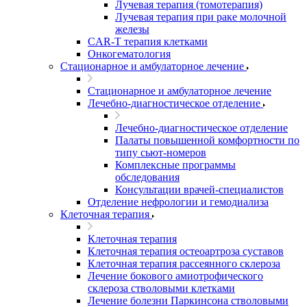
Лучевая терапия (томотерапия)
Лучевая терапия при раке молочной
железы
CAR-T терапия клетками
Онкогематология
Стационарное и амбулаторное лечение
Стационарное и амбулаторное лечение
Лечебно-диагностическое отделение
Лечебно-диагностическое отделение
Палаты повышенной комфортности по
типу сьют-номеров
Комплексные программы
обследования
Консультации врачей-специалистов
Отделение нефрологии и гемодиализа
Клеточная терапия
Клеточная терапия
Клеточная терапия остеоартроза суставов
Клеточная терапия рассеянного склероза
Лечение бокового амиотрофического
склероза стволовыми клетками
Лечение болезни Паркинсона стволовыми