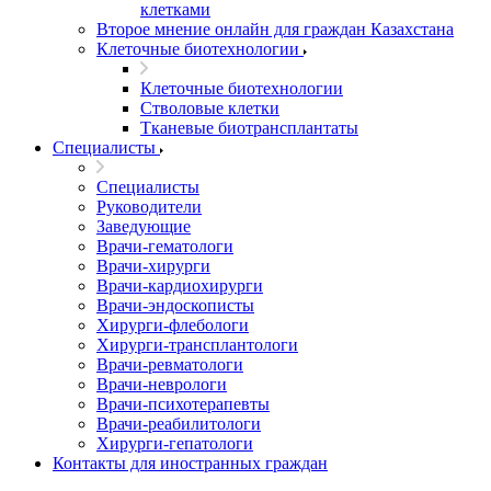
клетками
Второе мнение онлайн для граждан Казахстана
Клеточные биотехнологии
Клеточные биотехнологии
Стволовые клетки
Тканевые биотрансплантаты
Специалисты
Специалисты
Руководители
Заведующие
Врачи-гематологи
Врачи-хирурги
Врачи-кардиохирурги
Врачи-эндоскописты
Хирурги-флебологи
Хирурги-трансплантологи
Врачи-ревматологи
Врачи-неврологи
Врачи-психотерапевты
Врачи-реабилитологи
Хирурги-гепатологи
Контакты для иностранных граждан