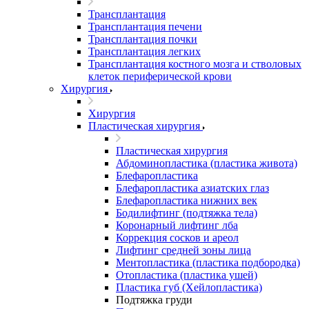
Трансплантация
Трансплантация печени
Трансплантация почки
Трансплантация легких
Трансплантация костного мозга и стволовых
клеток периферической крови
Хирургия
Хирургия
Пластическая хирургия
Пластическая хирургия
Абдоминопластика (пластика живота)
Блефаропластика
Блефаропластика азиатских глаз
Блефаропластика нижних век
Бодилифтинг (подтяжка тела)
Коронарный лифтинг лба
Коррекция сосков и ареол
Лифтинг средней зоны лица
Ментопластика (пластика подбородка)
Отопластика (пластика ушей)
Пластика губ (Хейлопластика)
Подтяжка груди