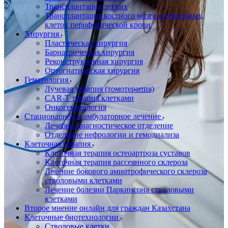
Трансплантация легких
Трансплантация костного мозга и стволовых
клеток периферической крови
Хирургия
Пластическая хирургия
Бариатрическая хирургия
Реконструктивная хирургия
Ортогнатическая хирургия
Гематология
Лучевая терапия (томотерапия)
CAR-T терапия клетками
Онкогематология
Стационарное и амбулаторное лечение
Лечебно-диагностическое отделение
Отделение нефрологии и гемодиализа
Клеточная терапия
Клеточная терапия остеоартроза суставов
Клеточная терапия рассеянного склероза
Лечение бокового амиотрофического склероза
стволовыми клетками
Лечение болезни Паркинсона стволовыми
клетками
Второе мнение онлайн для граждан Казахстана
Клеточные биотехнологии
Стволовые клетки