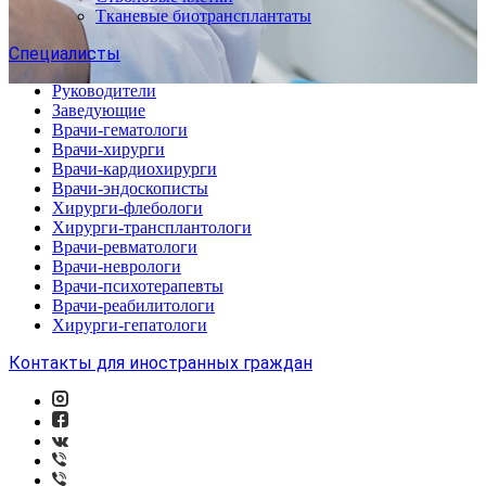
Тканевые биотрансплантаты
Специалисты
Руководители
Заведующие
Врачи-гематологи
Врачи-хирурги
Врачи-кардиохирурги
Врачи-эндоскописты
Хирурги-флебологи
Хирурги-трансплантологи
Врачи-ревматологи
Врачи-неврологи
Врачи-психотерапевты
Врачи-реабилитологи
Хирурги-гепатологи
Контакты для иностранных граждан