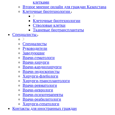
клетками
Второе мнение онлайн для граждан Казахстана
Клеточные биотехнологии
Клеточные биотехнологии
Стволовые клетки
Тканевые биотрансплантаты
Специалисты
Специалисты
Руководители
Заведующие
Врачи-гематологи
Врачи-хирурги
Врачи-кардиохирурги
Врачи-эндоскописты
Хирурги-флебологи
Хирурги-трансплантологи
Врачи-ревматологи
Врачи-неврологи
Врачи-психотерапевты
Врачи-реабилитологи
Хирурги-гепатологи
Контакты для иностранных граждан