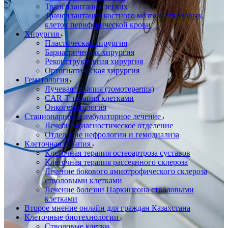
Трансплантация легких
Трансплантация костного мозга и стволовых
клеток периферической крови
Хирургия
Пластическая хирургия
Бариатрическая хирургия
Реконструктивная хирургия
Ортогнатическая хирургия
Гематология
Лучевая терапия (томотерапия)
CAR-T терапия клетками
Онкогематология
Стационарное и амбулаторное лечение
Лечебно-диагностическое отделение
Отделение нефрологии и гемодиализа
Клеточная терапия
Клеточная терапия остеоартроза суставов
Клеточная терапия рассеянного склероза
Лечение бокового амиотрофического склероза
стволовыми клетками
Лечение болезни Паркинсона стволовыми
клетками
Второе мнение онлайн для граждан Казахстана
Клеточные биотехнологии
Стволовые клетки