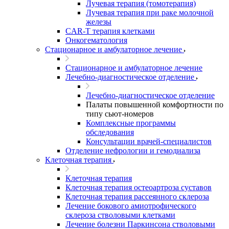
Лучевая терапия (томотерапия)
Лучевая терапия при раке молочной
железы
CAR-T терапия клетками
Онкогематология
Стационарное и амбулаторное лечение
Стационарное и амбулаторное лечение
Лечебно-диагностическое отделение
Лечебно-диагностическое отделение
Палаты повышенной комфортности по
типу сьют-номеров
Комплексные программы
обследования
Консультации врачей-специалистов
Отделение нефрологии и гемодиализа
Клеточная терапия
Клеточная терапия
Клеточная терапия остеоартроза суставов
Клеточная терапия рассеянного склероза
Лечение бокового амиотрофического
склероза стволовыми клетками
Лечение болезни Паркинсона стволовыми