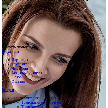
Республика Казахстан, г. Актобе, переулок Самал, 4
Заказать звонок
О центре
Партнеры
Реквизиты
Лицензии
Вопросы и ответы
Обзоры
Отзывы
Услуги
Трансплантация
Трансплантация печени
Трансплантация почки