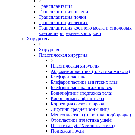
Трансплантация
Трансплантация печени
Трансплантация почки
Трансплантация легких
Трансплантация костного мозга и стволовых
клеток периферической крови
Хирургия
Хирургия
Пластическая хирургия
Пластическая хирургия
Абдоминопластика (пластика живота)
Блефаропластика
Блефаропластика азиатских глаз
Блефаропластика нижних век
Бодилифтинг (подтяжка тела)
Коронарный лифтинг лба
Коррекция сосков и ареол
Лифтинг средней зоны лица
Ментопластика (пластика подбородка)
Отопластика (пластика ушей)
Пластика губ (Хейлопластика)
Подтяжка груди