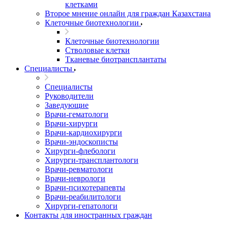
клетками
Второе мнение онлайн для граждан Казахстана
Клеточные биотехнологии
Клеточные биотехнологии
Стволовые клетки
Тканевые биотрансплантаты
Специалисты
Специалисты
Руководители
Заведующие
Врачи-гематологи
Врачи-хирурги
Врачи-кардиохирурги
Врачи-эндоскописты
Хирурги-флебологи
Хирурги-трансплантологи
Врачи-ревматологи
Врачи-неврологи
Врачи-психотерапевты
Врачи-реабилитологи
Хирурги-гепатологи
Контакты для иностранных граждан