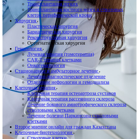
Трансплантация легких
Трансплантация костного мозга и стволовых
клеток периферической крови
Хирургия
Пластическая хирургия
Бариатрическая хирургия
Реконструктивная хирургия
Ортогнатическая хирургия
Гематология
Лучевая терапия (томотерапия)
CAR-T терапия клетками
Онкогематология
Стационарное и амбулаторное лечение
Лечебно-диагностическое отделение
Отделение нефрологии и гемодиализа
Клеточная терапия
Клеточная терапия остеоартроза суставов
Клеточная терапия рассеянного склероза
Лечение бокового амиотрофического склероза
стволовыми клетками
Лечение болезни Паркинсона стволовыми
клетками
Второе мнение онлайн для граждан Казахстана
Клеточные биотехнологии
Стволовые клетки