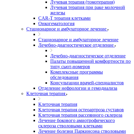
Лучевая терапия (томотерапия)
Лучевая терапия при раке молочной
железы
CAR-T терапия клетками
Онкогематология
Стационарное и амбулаторное лечение
Стационарное и амбулаторное лечение
Лечебно-диагностическое отделение
Лечебно-диагностическое отделение
Палаты повышенной комфортности по
типу сьют-номеров
Комплексные программы
обследования
Консультации врачей-специалистов
Отделение нефрологии и гемодиализа
Клеточная терапия
Клеточная терапия
Клеточная терапия остеоартроза суставов
Клеточная терапия рассеянного склероза
Лечение бокового амиотрофического
склероза стволовыми клетками
Лечение болезни Паркинсона стволовыми