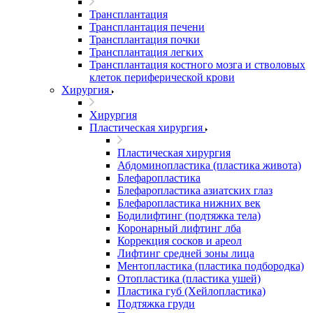
Трансплантация
Трансплантация печени
Трансплантация почки
Трансплантация легких
Трансплантация костного мозга и стволовых
клеток периферической крови
Хирургия
Хирургия
Пластическая хирургия
Пластическая хирургия
Абдоминопластика (пластика живота)
Блефаропластика
Блефаропластика азиатских глаз
Блефаропластика нижних век
Бодилифтинг (подтяжка тела)
Коронарный лифтинг лба
Коррекция сосков и ареол
Лифтинг средней зоны лица
Ментопластика (пластика подбородка)
Отопластика (пластика ушей)
Пластика губ (Хейлопластика)
Подтяжка груди