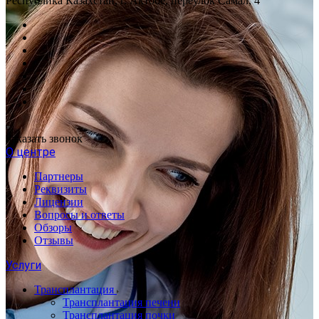
Республика Казахстан, г. Актобе, переулок Самал, 4
Заказать звонок
О центре
Партнеры
Реквизиты
Лицензии
Вопросы и ответы
Обзоры
Отзывы
Услуги
Трансплантация
Трансплантация печени
Трансплантация почки