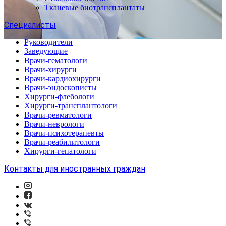
Тканевые биотрансплантаты
Специалисты
Руководители
Заведующие
Врачи-гематологи
Врачи-хирурги
Врачи-кардиохирурги
Врачи-эндоскописты
Хирурги-флебологи
Хирурги-трансплантологи
Врачи-ревматологи
Врачи-неврологи
Врачи-психотерапевты
Врачи-реабилитологи
Хирурги-гепатологи
Контакты для иностранных граждан