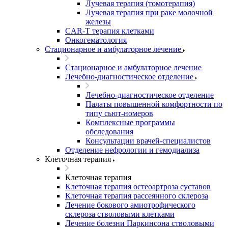
Лучевая терапия (томотерапия)
Лучевая терапия при раке молочной
железы
CAR-T терапия клетками
Онкогематология
Стационарное и амбулаторное лечение
Стационарное и амбулаторное лечение
Лечебно-диагностическое отделение
Лечебно-диагностическое отделение
Палаты повышенной комфортности по
типу сьют-номеров
Комплексные программы
обследования
Консультации врачей-специалистов
Отделение нефрологии и гемодиализа
Клеточная терапия
Клеточная терапия
Клеточная терапия остеоартроза суставов
Клеточная терапия рассеянного склероза
Лечение бокового амиотрофического
склероза стволовыми клетками
Лечение болезни Паркинсона стволовыми