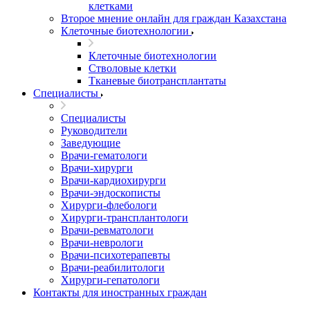
клетками
Второе мнение онлайн для граждан Казахстана
Клеточные биотехнологии
Клеточные биотехнологии
Стволовые клетки
Тканевые биотрансплантаты
Специалисты
Специалисты
Руководители
Заведующие
Врачи-гематологи
Врачи-хирурги
Врачи-кардиохирурги
Врачи-эндоскописты
Хирурги-флебологи
Хирурги-трансплантологи
Врачи-ревматологи
Врачи-неврологи
Врачи-психотерапевты
Врачи-реабилитологи
Хирурги-гепатологи
Контакты для иностранных граждан