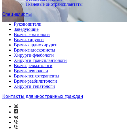
Тканевые биотрансплантаты
Специалисты
Руководители
Заведующие
Врачи-гематологи
Врачи-хирурги
Врачи-кардиохирурги
Врачи-эндоскописты
Хирурги-флебологи
Хирурги-трансплантологи
Врачи-ревматологи
Врачи-неврологи
Врачи-психотерапевты
Врачи-реабилитологи
Хирурги-гепатологи
Контакты для иностранных граждан