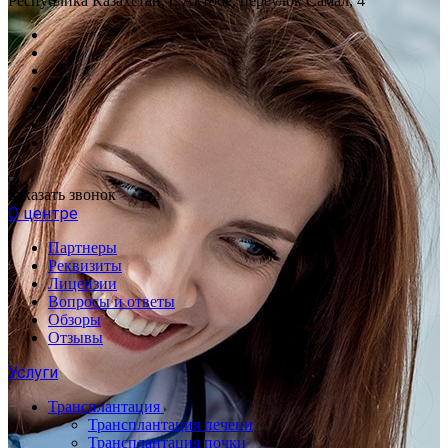
Республика Казахстан, г. Актобе, переулок Самал, 4
Заказать звонок
О центре
Партнеры
Реквизиты
Лицензии
Вопросы и ответы
Обзоры
Отзывы
Услуги
Трансплантация
Трансплантация печени
Трансплантация почки