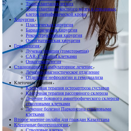
Трансплантация легких
Трансплантация костного мозга и стволовых
клеток периферической крови
Хирургия
Пластическая хирургия
Бариатрическая хирургия
Реконструктивная хирургия
Ортогнатическая хирургия
Гематология
Лучевая терапия (томотерапия)
CAR-T терапия клетками
Онкогематология
Стационарное и амбулаторное лечение
Лечебно-диагностическое отделение
Отделение нефрологии и гемодиализа
Клеточная терапия
Клеточная терапия остеоартроза суставов
Клеточная терапия рассеянного склероза
Лечение бокового амиотрофического склероза
стволовыми клетками
Лечение болезни Паркинсона стволовыми
клетками
Второе мнение онлайн для граждан Казахстана
Клеточные биотехнологии
Стволовые клетки