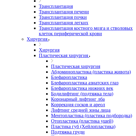
Трансплантация
Трансплантация печени
Трансплантация почки
Трансплантация легких
Трансплантация костного мозга и стволовых
клеток периферической крови
Хирургия
Хирургия
Пластическая хирургия
Пластическая хирургия
Абдоминопластика (пластика живота)
Блефаропластика
Блефаропластика азиатских глаз
Блефаропластика нижних век
Бодилифтинг (подтяжка тела)
Коронарный лифтинг лба
Коррекция сосков и ареол
Лифтинг средней зоны лица
Ментопластика (пластика подбородка)
Отопластика (пластика ушей)
Пластика губ (Хейлопластика)
Подтяжка груди