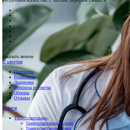
Республика Казахстан, г. Актобе, переулок Самал, 4
Заказать звонок
О центре
Партнеры
Реквизиты
Лицензии
Вопросы и ответы
Обзоры
Отзывы
Услуги
Трансплантация
Трансплантация печени
Трансплантация почки