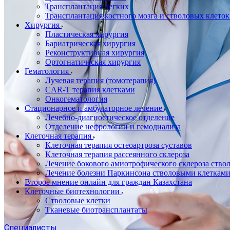
Трансплантация легких
Трансплантация костного мозга и стволовых клето
Хирургия
Пластическая хирургия
Бариатрическая хирургия
Реконструктивная хирургия
Ортогнатическая хирургия
Гематология
Лучевая терапия (томотерапия)
CAR-T терапия клетками
Онкогематология
Стационарное и амбулаторное лечение
Лечебно-диагностическое отделение
Отделение нефрологии и гемодиализа
Клеточная терапия
Клеточная терапия остеоартроза суставов
Клеточная терапия рассеянного склероза
Лечение бокового амиотрофического склероза ств
Лечение болезни Паркинсона стволовыми клеткам
Второе мнение онлайн для граждан Казахстана
Клеточные биотехнологии
Стволовые клетки
Тканевые биотрансплантаты
Специалисты