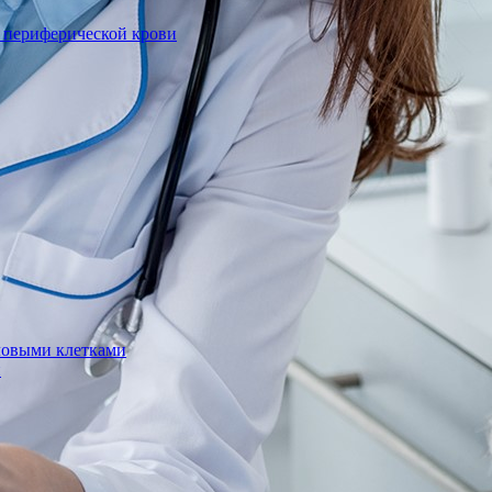
к периферической крови
оловыми клетками
и