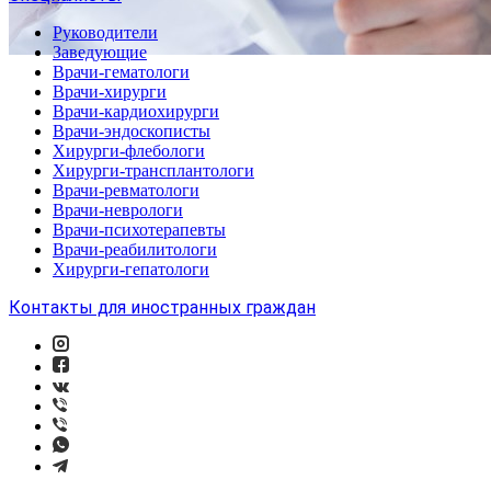
Руководители
Заведующие
Врачи-гематологи
Врачи-хирурги
Врачи-кардиохирурги
Врачи-эндоскописты
Хирурги-флебологи
Хирурги-трансплантологи
Врачи-ревматологи
Врачи-неврологи
Врачи-психотерапевты
Врачи-реабилитологи
Хирурги-гепатологи
Контакты для иностранных граждан