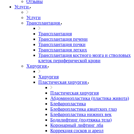
Отзывы
Услуги
Услуги
Трансплантация
Трансплантация
Трансплантация печени
Трансплантация почки
Трансплантация легких
Трансплантация костного мозга и стволовых
клеток периферической крови
Хирургия
Хирургия
Пластическая хирургия
Пластическая хирургия
Абдоминопластика (пластика живота)
Блефаропластика
Блефаропластика азиатских глаз
Блефаропластика нижних век
Бодилифтинг (подтяжка тела)
Коронарный лифтинг лба
Коррекция сосков и ареол