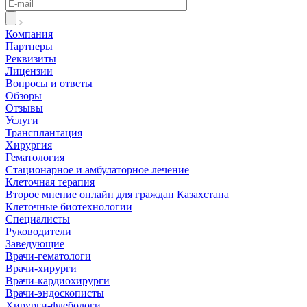
Компания
Партнеры
Реквизиты
Лицензии
Вопросы и ответы
Обзоры
Отзывы
Услуги
Трансплантация
Хирургия
Гематология
Стационарное и амбулаторное лечение
Клеточная терапия
Второе мнение онлайн для граждан Казахстана
Клеточные биотехнологии
Специалисты
Руководители
Заведующие
Врачи-гематологи
Врачи-хирурги
Врачи-кардиохирурги
Врачи-эндоскописты
Хирурги-флебологи