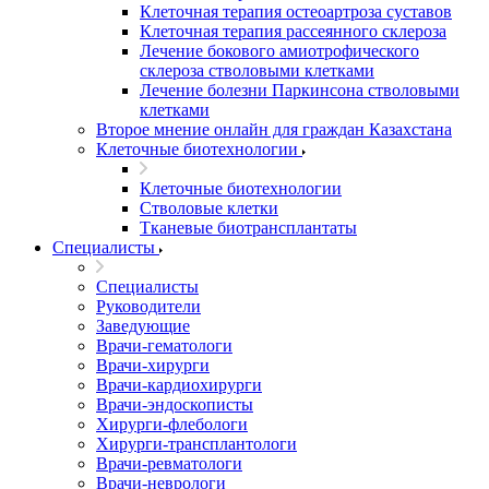
Клеточная терапия остеоартроза суставов
Клеточная терапия рассеянного склероза
Лечение бокового амиотрофического
склероза стволовыми клетками
Лечение болезни Паркинсона стволовыми
клетками
Второе мнение онлайн для граждан Казахстана
Клеточные биотехнологии
Клеточные биотехнологии
Стволовые клетки
Тканевые биотрансплантаты
Специалисты
Специалисты
Руководители
Заведующие
Врачи-гематологи
Врачи-хирурги
Врачи-кардиохирурги
Врачи-эндоскописты
Хирурги-флебологи
Хирурги-трансплантологи
Врачи-ревматологи
Врачи-неврологи