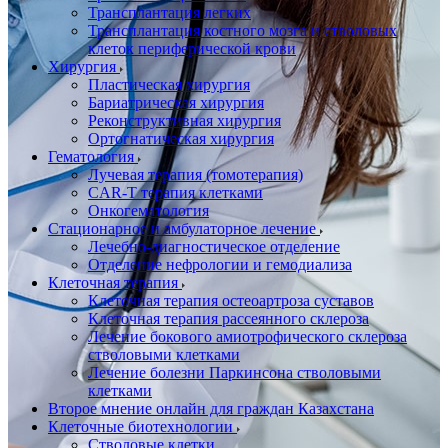
Трансплантация легких
Трансплантация костного мозга и стволовых
клеток периферической крови
Хирургия
Пластическая хирургия
Бариатрическая хирургия
Реконструктивная хирургия
Ортогнатическая хирургия
Гематология
Лучевая терапия (томотерапия)
CAR-T терапия клетками
Онкогематология
Стационарное и амбулаторное лечение
Лечебно-диагностическое отделение
Отделение нефрологии и гемодиализа
Клеточная терапия
Клеточная терапия остеоартроза суставов
Клеточная терапия рассеянного склероза
Лечение бокового амиотрофического склероза
стволовыми клетками
Лечение болезни Паркинсона стволовыми
клетками
Второе мнение онлайн для граждан Казахстана
Клеточные биотехнологии
Стволовые клетки