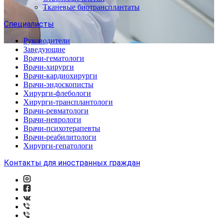
Тканевые биотрансплантаты
Специалисты
Руководители
Заведующие
Врачи-гематологи
Врачи-хирурги
Врачи-кардиохирурги
Врачи-эндоскописты
Хирурги-флебологи
Хирурги-трансплантологи
Врачи-ревматологи
Врачи-неврологи
Врачи-психотерапевты
Врачи-реабилитологи
Хирурги-гепатологи
Контакты для иностранных граждан