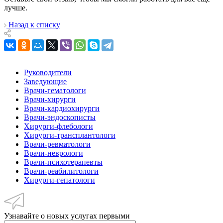
лучше.
Назад к списку
Руководители
Заведующие
Врачи-гематологи
Врачи-хирурги
Врачи-кардиохирурги
Врачи-эндоскописты
Хирурги-флебологи
Хирурги-трансплантологи
Врачи-ревматологи
Врачи-неврологи
Врачи-психотерапевты
Врачи-реабилитологи
Хирурги-гепатологи
Узнавайте о новых услугах первыми