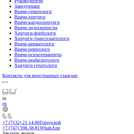
Руководители
Заведующие
Врачи-гематологи
Врачи-хирурги
Врачи-кардиохирурги
Врачи-эндоскописты
Хирурги-флебологи
Хирурги-трансплантологи
Врачи-ревматологи
Врачи-неврологи
Врачи-психотерапевты
Врачи-реабилитологи
Хирурги-гепатологи
Контакты для иностранных граждан
ru
en
+7 (7132) 21-14-80
Городской
+7 (747) 598-38-81
WhatsApp
Заказать звонок