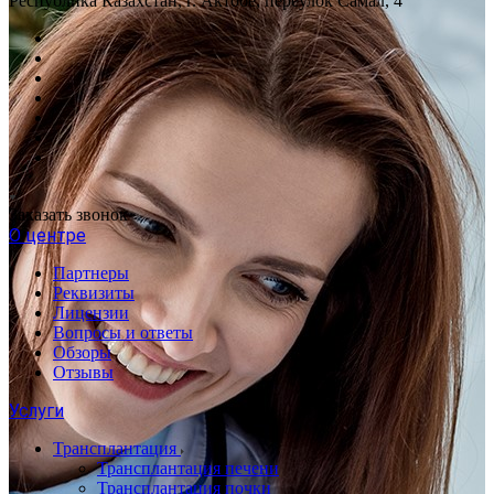
Республика Казахстан, г. Актобе, переулок Самал, 4
Заказать звонок
О центре
Партнеры
Реквизиты
Лицензии
Вопросы и ответы
Обзоры
Отзывы
Услуги
Трансплантация
Трансплантация печени
Трансплантация почки