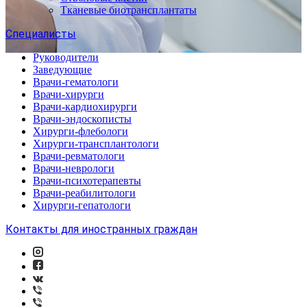
Тканевые биотрансплантаты
Специалисты
Руководители
Заведующие
Врачи-гематологи
Врачи-хирурги
Врачи-кардиохирурги
Врачи-эндоскописты
Хирурги-флебологи
Хирурги-трансплантологи
Врачи-ревматологи
Врачи-неврологи
Врачи-психотерапевты
Врачи-реабилитологи
Хирурги-гепатологи
Контакты для иностранных граждан