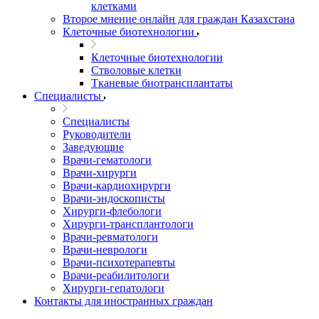
клетками
Второе мнение онлайн для граждан Казахстана
Клеточные биотехнологии
Клеточные биотехнологии
Стволовые клетки
Тканевые биотрансплантаты
Специалисты
Специалисты
Руководители
Заведующие
Врачи-гематологи
Врачи-хирурги
Врачи-кардиохирурги
Врачи-эндоскописты
Хирурги-флебологи
Хирурги-трансплантологи
Врачи-ревматологи
Врачи-неврологи
Врачи-психотерапевты
Врачи-реабилитологи
Хирурги-гепатологи
Контакты для иностранных граждан