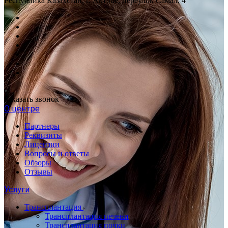
Республика Казахстан, г. Актобе, переулок Самал, 4
Заказать звонок
О центре
Партнеры
Реквизиты
Лицензии
Вопросы и ответы
Обзоры
Отзывы
Услуги
Трансплантация
Трансплантация печени
Трансплантация почки