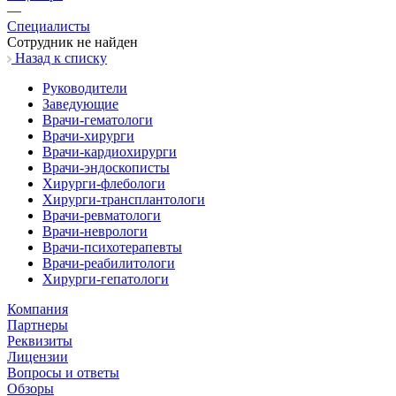
—
Специалисты
Cотрудник не найден
Назад к списку
Руководители
Заведующие
Врачи-гематологи
Врачи-хирурги
Врачи-кардиохирурги
Врачи-эндоскописты
Хирурги-флебологи
Хирурги-трансплантологи
Врачи-ревматологи
Врачи-неврологи
Врачи-психотерапевты
Врачи-реабилитологи
Хирурги-гепатологи
Компания
Партнеры
Реквизиты
Лицензии
Вопросы и ответы
Обзоры