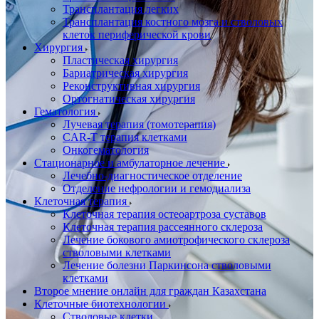
Трансплантация легких
Трансплантация костного мозга и стволовых
клеток периферической крови
Хирургия
Пластическая хирургия
Бариатрическая хирургия
Реконструктивная хирургия
Ортогнатическая хирургия
Гематология
Лучевая терапия (томотерапия)
CAR-T терапия клетками
Онкогематология
Стационарное и амбулаторное лечение
Лечебно-диагностическое отделение
Отделение нефрологии и гемодиализа
Клеточная терапия
Клеточная терапия остеоартроза суставов
Клеточная терапия рассеянного склероза
Лечение бокового амиотрофического склероза
стволовыми клетками
Лечение болезни Паркинсона стволовыми
клетками
Второе мнение онлайн для граждан Казахстана
Клеточные биотехнологии
Стволовые клетки