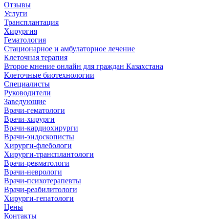
Отзывы
Услуги
Трансплантация
Хирургия
Гематология
Стационарное и амбулаторное лечение
Клеточная терапия
Второе мнение онлайн для граждан Казахстана
Клеточные биотехнологии
Специалисты
Руководители
Заведующие
Врачи-гематологи
Врачи-хирурги
Врачи-кардиохирурги
Врачи-эндоскописты
Хирурги-флебологи
Хирурги-трансплантологи
Врачи-ревматологи
Врачи-неврологи
Врачи-психотерапевты
Врачи-реабилитологи
Хирурги-гепатологи
Цены
Контакты