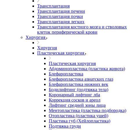
Трансплантация
Трансплантация печени
Трансплантация почки
Трансплантация легких
Трансплантация костного мозга и стволовых
клеток периферической крови
Хирургия
Хирургия
Пластическая хирургия
Пластическая хирургия
Абдоминопластика (пластика живота)
Блефаропластика
Блефаропластика азиатских глаз
Блефаропластика нижних век
Бодилифтинг (подтяжка тела)
Коронарный лифтинг лба
Коррекция сосков и ареол
Лифтинг средней зоны лица
Ментопластика (пластика подбородка)
Отопластика (пластика ушей)
Пластика губ (Хейлопластика)
Подтяжка груди