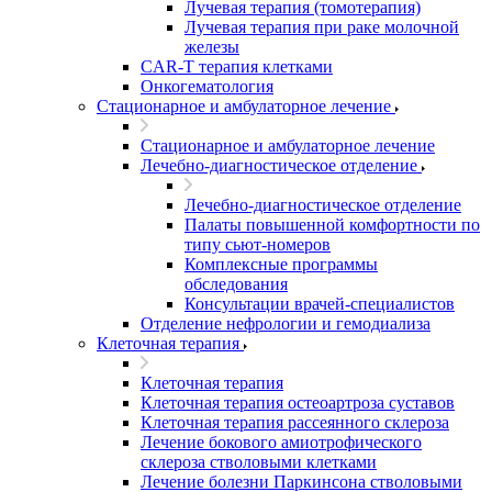
Лучевая терапия (томотерапия)
Лучевая терапия при раке молочной
железы
CAR-T терапия клетками
Онкогематология
Стационарное и амбулаторное лечение
Стационарное и амбулаторное лечение
Лечебно-диагностическое отделение
Лечебно-диагностическое отделение
Палаты повышенной комфортности по
типу сьют-номеров
Комплексные программы
обследования
Консультации врачей-специалистов
Отделение нефрологии и гемодиализа
Клеточная терапия
Клеточная терапия
Клеточная терапия остеоартроза суставов
Клеточная терапия рассеянного склероза
Лечение бокового амиотрофического
склероза стволовыми клетками
Лечение болезни Паркинсона стволовыми